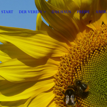
START
DER VEREIN
DAS HAUS
PREISE
ANFR